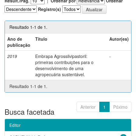
Result./Pág.
|
Ordenar por
Ordenar
Registro(s)
Resultado 1-1 de 1.
Ano de
Título
Autor(es)
publicação
2019
Embrapa Agrossilvipastoril:
-
primeiras contribuições para o
desenvolvimento de uma
agropecuária sustentável.
Resultado 1-1 de 1.
Anterior
1
Póximo
Busca facetada
Editor