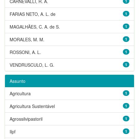
CARNEVALLI, R. A.
1
FARIAS NETO, A. L. de
1
MAGALHÃES, C. A. de S.
1
MORALES, M. M.
1
ROSSONI, A. L.
1
VENDRUSCULO, L. G.
1
Assunto
Agricultura
1
Agricultura Sustentável
1
Agrossilvipastoril
1
Ilpf
1