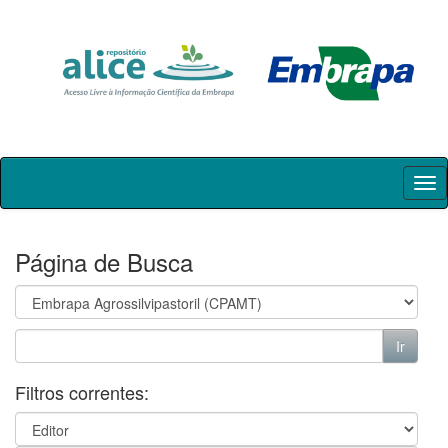
Skip
navigation
Página de Busca
Filtros correntes: