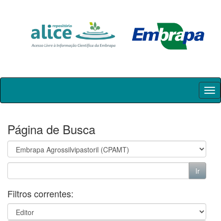
Skip
navigation
Página de Busca
Filtros correntes: