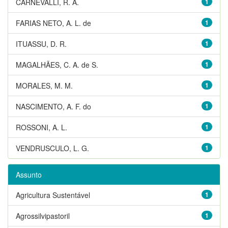
CARNEVALLI, R. A.
1
FARIAS NETO, A. L. de
1
ITUASSU, D. R.
1
MAGALHÃES, C. A. de S.
1
MORALES, M. M.
1
NASCIMENTO, A. F. do
1
ROSSONI, A. L.
1
VENDRUSCULO, L. G.
1
Assunto
Agricultura Sustentável
1
Agrossilvipastoril
1