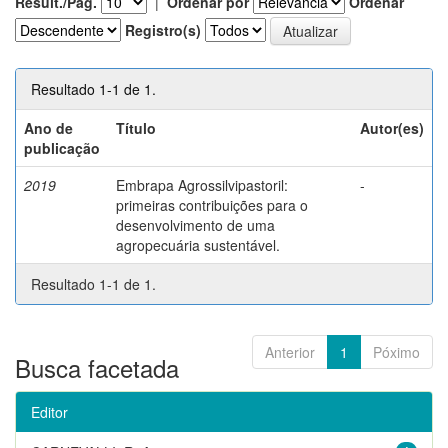
Result./Pág.
|
Ordenar por
Ordenar
Registro(s)
Resultado 1-1 de 1.
Ano de
Título
Autor(es)
publicação
2019
Embrapa Agrossilvipastoril:
-
primeiras contribuições para o
desenvolvimento de uma
agropecuária sustentável.
Resultado 1-1 de 1.
Anterior
1
Póximo
Busca facetada
Editor