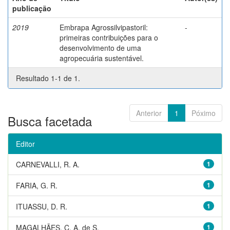
publicação
2019
Embrapa Agrossilvipastoril:
-
primeiras contribuições para o
desenvolvimento de uma
agropecuária sustentável.
Resultado 1-1 de 1.
Anterior
1
Póximo
Busca facetada
Editor
CARNEVALLI, R. A.
1
FARIA, G. R.
1
ITUASSU, D. R.
1
MAGALHÃES, C. A. de S.
1