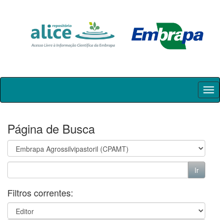
Skip
navigation
Página de Busca
Filtros correntes: