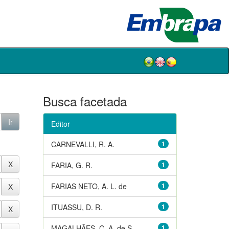
Busca facetada
Editor
CARNEVALLI, R. A.
1
FARIA, G. R.
1
FARIAS NETO, A. L. de
1
ITUASSU, D. R.
1
MAGALHÃES, C. A. de S.
1