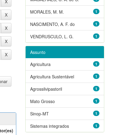
MORALES, M. M.
1
NASCIMENTO, A. F. do
1
VENDRUSCULO, L. G.
1
Assunto
Agricultura
1
Agricultura Sustentável
1
Agrossilvipastoril
1
Mato Grosso
1
Sinop-MT
1
Sistemas integrados
1
tor(es)