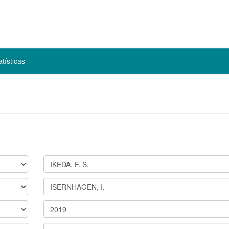
atísticas