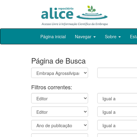
Skip
Página inicial
Navegar
Sobre
Est
navigation
Página de Busca
Filtros correntes: