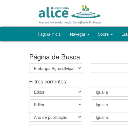
Skip
Página inicial
Navegar
Sobre
Est
navigation
Página de Busca
Filtros correntes: