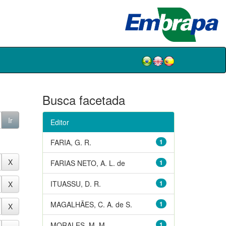
Busca facetada
Editor
FARIA, G. R.
1
FARIAS NETO, A. L. de
1
ITUASSU, D. R.
1
MAGALHÃES, C. A. de S.
1
MORALES, M. M.
1