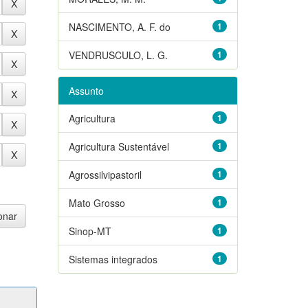
NASCIMENTO, A. F. do
1
VENDRUSCULO, L. G.
1
Assunto
Agricultura
1
Agricultura Sustentável
1
Agrossilvipastoril
1
Mato Grosso
1
Sinop-MT
1
Sistemas integrados
1