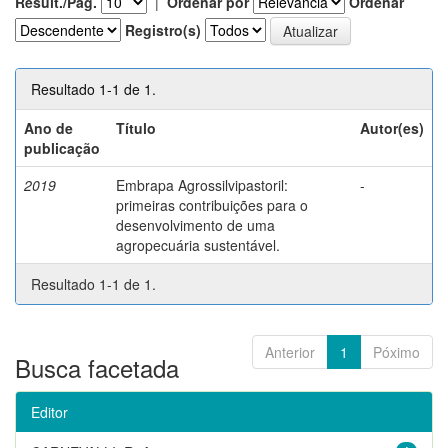
Result./Pág.
|
Ordenar por
Ordenar
Registro(s)
Resultado 1-1 de 1.
Ano de
Título
Autor(es)
publicação
2019
Embrapa Agrossilvipastoril:
-
primeiras contribuições para o
desenvolvimento de uma
agropecuária sustentável.
Resultado 1-1 de 1.
Anterior
1
Póximo
Busca facetada
Editor