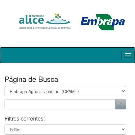
Skip
navigation
Página de Busca
Filtros correntes: