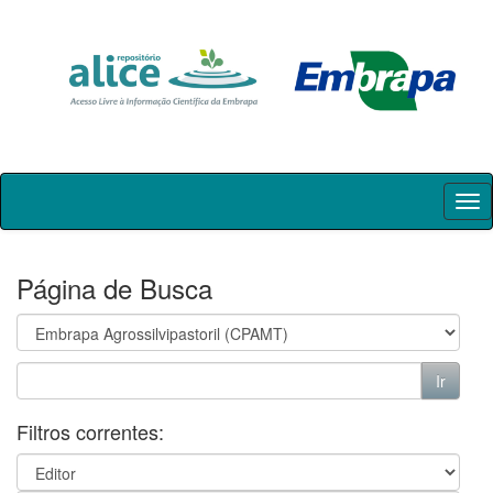
Skip
navigation
Página de Busca
Filtros correntes: