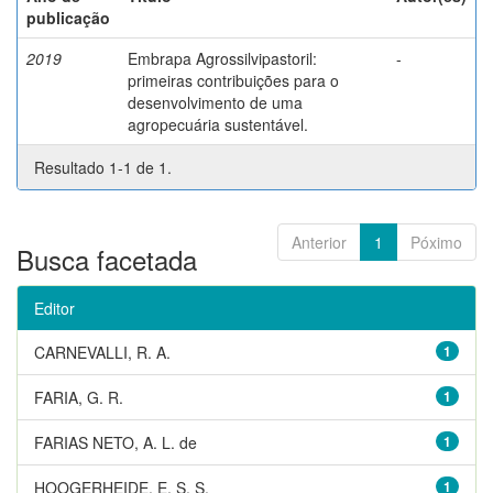
publicação
2019
Embrapa Agrossilvipastoril:
-
primeiras contribuições para o
desenvolvimento de uma
agropecuária sustentável.
Resultado 1-1 de 1.
Anterior
1
Póximo
Busca facetada
Editor
CARNEVALLI, R. A.
1
FARIA, G. R.
1
FARIAS NETO, A. L. de
1
HOOGERHEIDE, E. S. S.
1