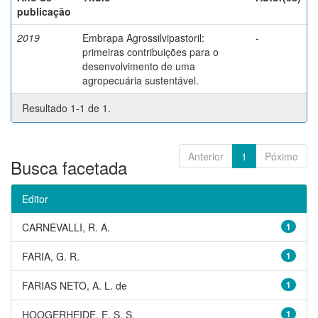
publicação
2019
Embrapa Agrossilvipastoril:
-
primeiras contribuições para o
desenvolvimento de uma
agropecuária sustentável.
Resultado 1-1 de 1.
Anterior
1
Póximo
Busca facetada
Editor
CARNEVALLI, R. A.
1
FARIA, G. R.
1
FARIAS NETO, A. L. de
1
HOOGERHEIDE, E. S. S.
1