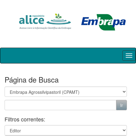
Skip
navigation
Página de Busca
Filtros correntes: