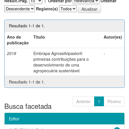
Result./Pág.
|
Ordenar por
Ordenar
Registro(s)
Resultado 1-1 de 1.
Ano de
Título
Autor(es)
publicação
2019
Embrapa Agrossilvipastoril:
-
primeiras contribuições para o
desenvolvimento de uma
agropecuária sustentável.
Resultado 1-1 de 1.
Anterior
1
Póximo
Busca facetada
Editor