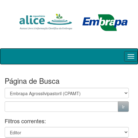
Skip
navigation
Página de Busca
Filtros correntes: