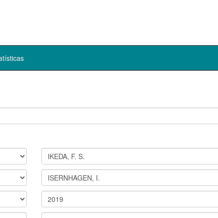
atísticas