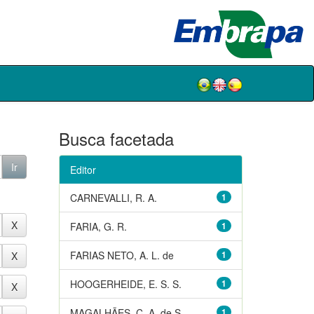
Busca facetada
Editor
CARNEVALLI, R. A.
1
FARIA, G. R.
1
FARIAS NETO, A. L. de
1
HOOGERHEIDE, E. S. S.
1
MAGALHÃES, C. A. de S.
1