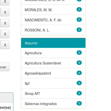
MORALES, M. M.
1
NASCIMENTO, A. F. do
1
ROSSONI, A. L.
1
Assunto
Agricultura
1
Agricultura Sustentável
1
Agrossilvipastoril
1
Ilpf
1
Sinop-MT
1
Sistemas integrados
1
tor(es)