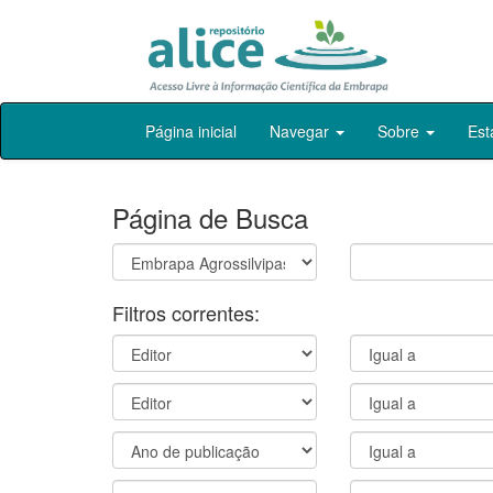
Skip
Página inicial
Navegar
Sobre
Est
navigation
Página de Busca
Filtros correntes: