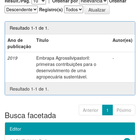
Result./Pág.
|
Ordenar por
Ordenar
Registro(s)
Resultado 1-1 de 1.
Ano de
Título
Autor(es)
publicação
2019
Embrapa Agrossilvipastoril:
-
primeiras contribuições para o
desenvolvimento de uma
agropecuária sustentável.
Resultado 1-1 de 1.
Anterior
1
Póximo
Busca facetada
Editor