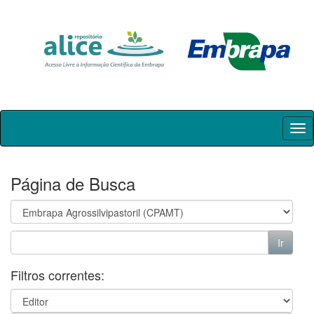
Skip
navigation
Página de Busca
Filtros correntes: