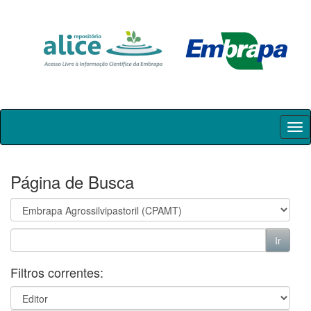
Skip
navigation
Página de Busca
Filtros correntes: