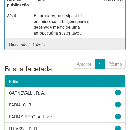
publicação
2019
Embrapa Agrossilvipastoril:
-
primeiras contribuições para o
desenvolvimento de uma
agropecuária sustentável.
Resultado 1-1 de 1.
Anterior
1
Póximo
Busca facetada
Editor
CARNEVALLI, R. A.
1
FARIA, G. R.
1
FARIAS NETO, A. L. de
1
ITUASSU, D. R.
1