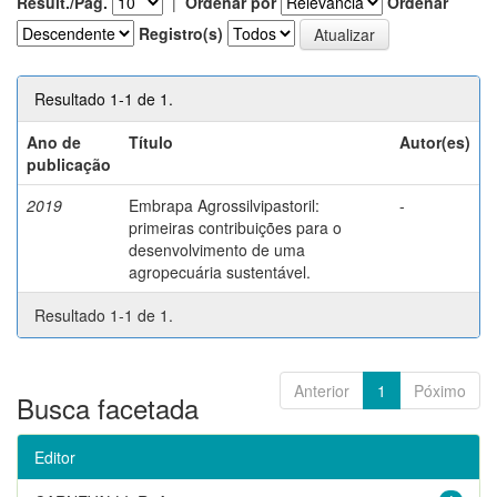
Result./Pág.
|
Ordenar por
Ordenar
Registro(s)
Resultado 1-1 de 1.
Ano de
Título
Autor(es)
publicação
2019
Embrapa Agrossilvipastoril:
-
primeiras contribuições para o
desenvolvimento de uma
agropecuária sustentável.
Resultado 1-1 de 1.
Anterior
1
Póximo
Busca facetada
Editor