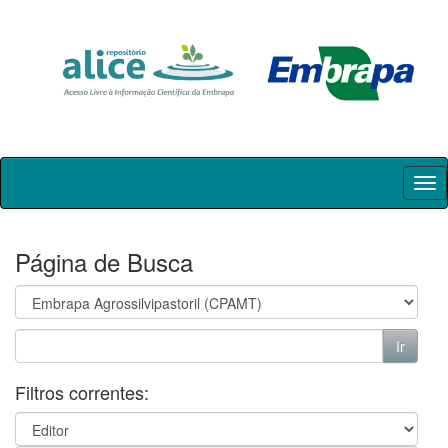
Skip
navigation
Página de Busca
Filtros correntes: