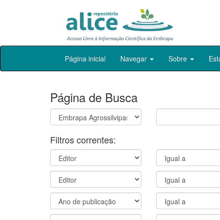
Skip
Página inicial
Navegar
Sobre
Est
navigation
Página de Busca
Filtros correntes: