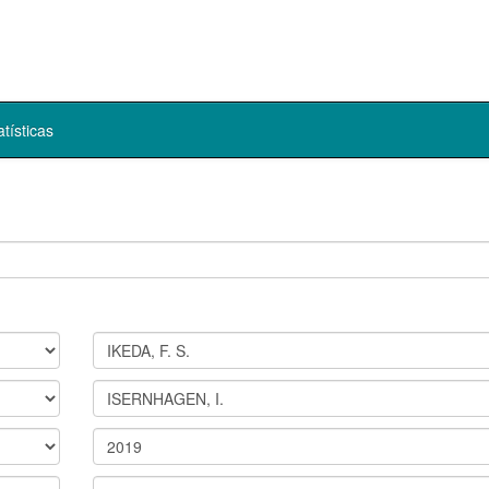
atísticas