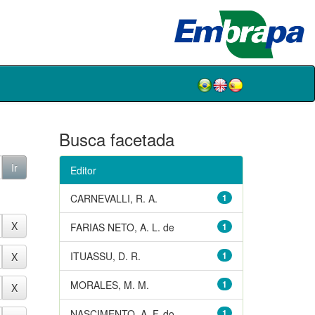
Busca facetada
Editor
CARNEVALLI, R. A.
1
FARIAS NETO, A. L. de
1
ITUASSU, D. R.
1
MORALES, M. M.
1
NASCIMENTO, A. F. do
1