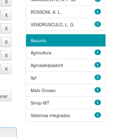
ROSSONI, A. L.
1
VENDRUSCULO, L. G.
1
Assunto
Agricultura
1
Agrossilvipastoril
1
Ilpf
1
Mato Grosso
1
Sinop-MT
1
Sistemas integrados
1