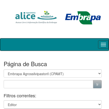
Skip
navigation
Página de Busca
Filtros correntes: