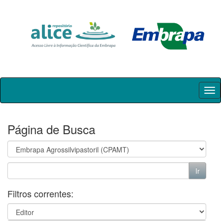
Skip
navigation
Página de Busca
Filtros correntes: