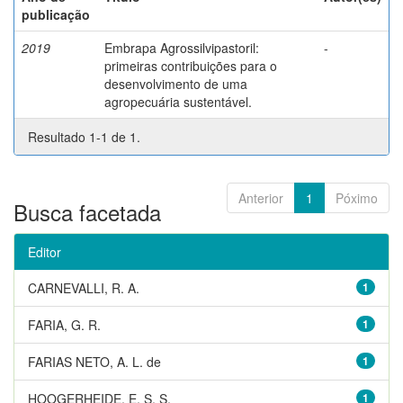
publicação
2019
Embrapa Agrossilvipastoril:
-
primeiras contribuições para o
desenvolvimento de uma
agropecuária sustentável.
Resultado 1-1 de 1.
Anterior
1
Póximo
Busca facetada
Editor
CARNEVALLI, R. A.
1
FARIA, G. R.
1
FARIAS NETO, A. L. de
1
HOOGERHEIDE, E. S. S.
1