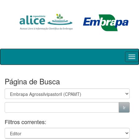
Skip
navigation
Página de Busca
Filtros correntes: