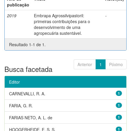
publicação
2019
Embrapa Agrossilvipastoril:
-
primeiras contribuições para o
desenvolvimento de uma
agropecuária sustentável.
Resultado 1-1 de 1.
Anterior
1
Póximo
Busca facetada
Editor
CARNEVALLI, R. A.
1
FARIA, G. R.
1
FARIAS NETO, A. L. de
1
HOOGERHEIDE, E. S. S.
1