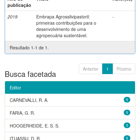
publicação
2019
Embrapa Agrossilvipastoril:
-
primeiras contribuições para o
desenvolvimento de uma
agropecuária sustentável.
Resultado 1-1 de 1.
Anterior
1
Póximo
Busca facetada
Editor
CARNEVALLI, R. A.
1
FARIA, G. R.
1
HOOGERHEIDE, E. S. S.
1
ITUASSU, D. R.
1