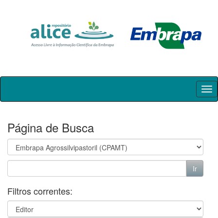
Skip
navigation
Página de Busca
Filtros correntes: