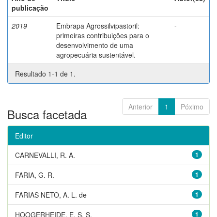
publicação
2019
Embrapa Agrossilvipastoril:
-
primeiras contribuições para o
desenvolvimento de uma
agropecuária sustentável.
Resultado 1-1 de 1.
Anterior
1
Póximo
Busca facetada
Editor
CARNEVALLI, R. A.
1
FARIA, G. R.
1
FARIAS NETO, A. L. de
1
HOOGERHEIDE, E. S. S.
1