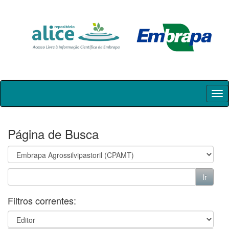
Skip
navigation
Página de Busca
Filtros correntes: