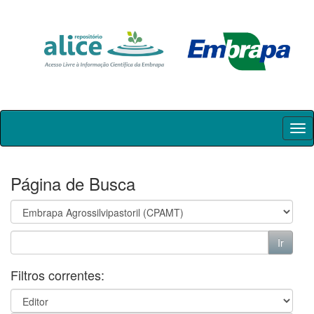
Skip
navigation
Página de Busca
Filtros correntes: