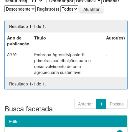
Result./Pág.
|
Ordenar por
Ordenar
Registro(s)
Resultado 1-1 de 1.
Ano de
Título
Autor(es)
publicação
2019
Embrapa Agrossilvipastoril:
-
primeiras contribuições para o
desenvolvimento de uma
agropecuária sustentável.
Resultado 1-1 de 1.
Anterior
1
Póximo
Busca facetada
Editor