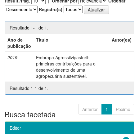
Result./Pág.
|
Ordenar por
Ordenar
Registro(s)
Resultado 1-1 de 1.
Ano de
Título
Autor(es)
publicação
2019
Embrapa Agrossilvipastoril:
-
primeiras contribuições para o
desenvolvimento de uma
agropecuária sustentável.
Resultado 1-1 de 1.
Anterior
1
Póximo
Busca facetada
Editor