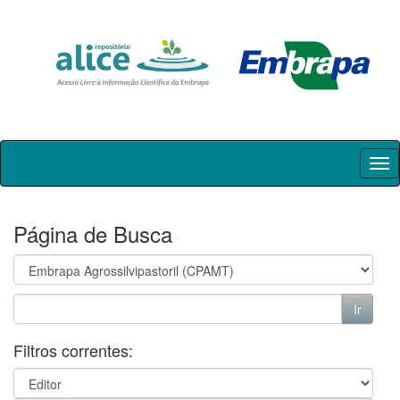
Skip
navigation
Página de Busca
Filtros correntes: