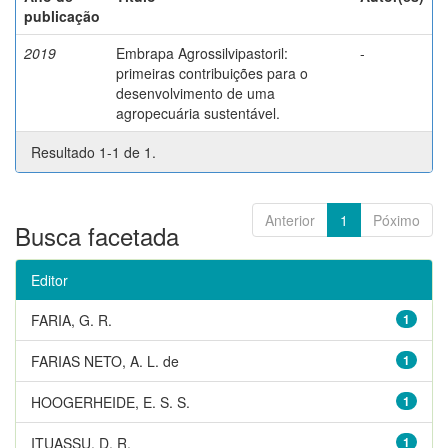
publicação
2019
Embrapa Agrossilvipastoril:
-
primeiras contribuições para o
desenvolvimento de uma
agropecuária sustentável.
Resultado 1-1 de 1.
Anterior
1
Póximo
Busca facetada
Editor
FARIA, G. R.
1
FARIAS NETO, A. L. de
1
HOOGERHEIDE, E. S. S.
1
ITUASSU, D. R.
1