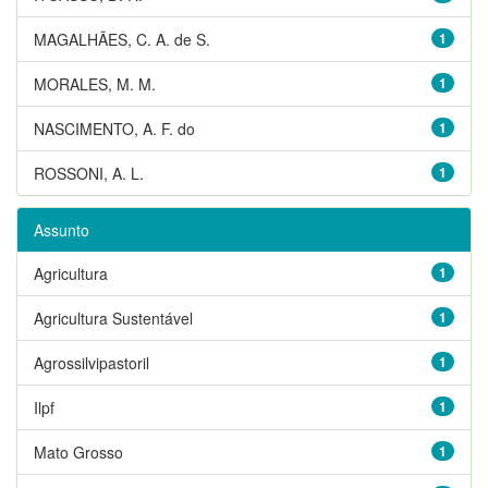
MAGALHÃES, C. A. de S.
1
MORALES, M. M.
1
NASCIMENTO, A. F. do
1
ROSSONI, A. L.
1
Assunto
Agricultura
1
Agricultura Sustentável
1
Agrossilvipastoril
1
Ilpf
1
Mato Grosso
1