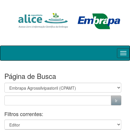
Skip
navigation
Página de Busca
Filtros correntes: