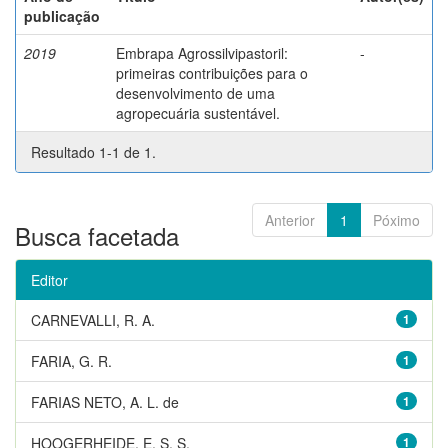
publicação
2019
Embrapa Agrossilvipastoril:
-
primeiras contribuições para o
desenvolvimento de uma
agropecuária sustentável.
Resultado 1-1 de 1.
Anterior
1
Póximo
Busca facetada
Editor
CARNEVALLI, R. A.
1
FARIA, G. R.
1
FARIAS NETO, A. L. de
1
HOOGERHEIDE, E. S. S.
1