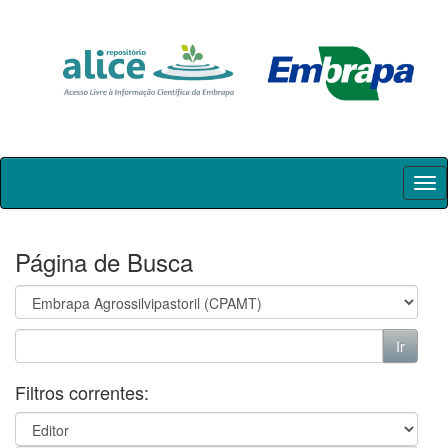
Skip
navigation
Página de Busca
Filtros correntes: