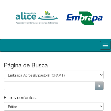
Skip
navigation
Página de Busca
Filtros correntes: