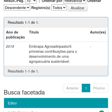
Result./Pág.
|
Ordenar por
Ordenar
Registro(s)
Resultado 1-1 de 1.
Ano de
Título
Autor(es)
publicação
2019
Embrapa Agrossilvipastoril:
-
primeiras contribuições para o
desenvolvimento de uma
agropecuária sustentável.
Resultado 1-1 de 1.
Anterior
1
Póximo
Busca facetada
Editor