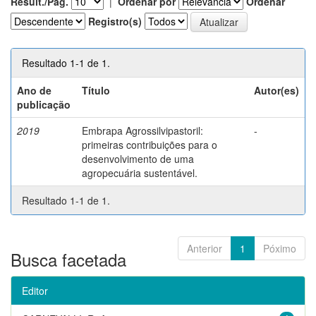
Result./Pág.
|
Ordenar por
Ordenar
Registro(s)
Resultado 1-1 de 1.
Ano de
Título
Autor(es)
publicação
2019
Embrapa Agrossilvipastoril:
-
primeiras contribuições para o
desenvolvimento de uma
agropecuária sustentável.
Resultado 1-1 de 1.
Anterior
1
Póximo
Busca facetada
Editor