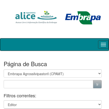
Skip
navigation
Página de Busca
Filtros correntes: