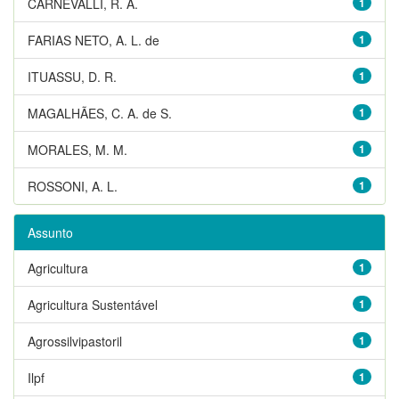
CARNEVALLI, R. A.
1
FARIAS NETO, A. L. de
1
ITUASSU, D. R.
1
MAGALHÃES, C. A. de S.
1
MORALES, M. M.
1
ROSSONI, A. L.
1
Assunto
Agricultura
1
Agricultura Sustentável
1
Agrossilvipastoril
1
Ilpf
1