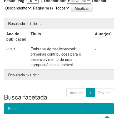
Result./Pág.
|
Ordenar por
Ordenar
Registro(s)
Resultado 1-1 de 1.
Ano de
Título
Autor(es)
publicação
2019
Embrapa Agrossilvipastoril:
-
primeiras contribuições para o
desenvolvimento de uma
agropecuária sustentável.
Resultado 1-1 de 1.
Anterior
1
Póximo
Busca facetada
Editor