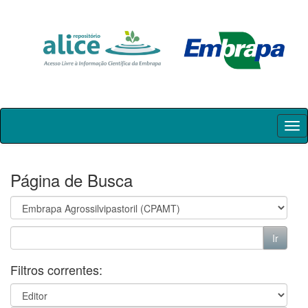
Skip
navigation
Página de Busca
Filtros correntes: