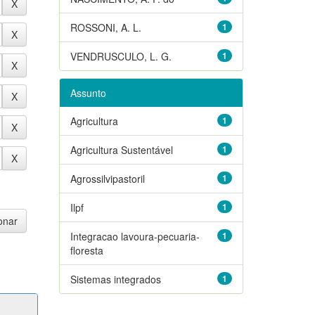
ROSSONI, A. L.
1
VENDRUSCULO, L. G.
1
Assunto
Agricultura
1
Agricultura Sustentável
1
Agrossilvipastoril
1
Ilpf
1
Integracao lavoura-pecuaria-
1
floresta
Sistemas integrados
1