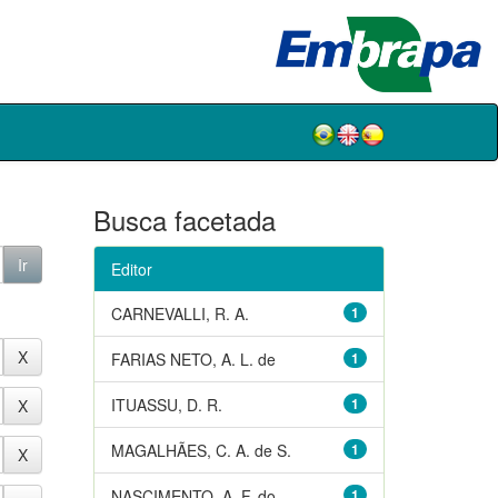
Busca facetada
Editor
CARNEVALLI, R. A.
1
FARIAS NETO, A. L. de
1
ITUASSU, D. R.
1
MAGALHÃES, C. A. de S.
1
NASCIMENTO, A. F. do
1