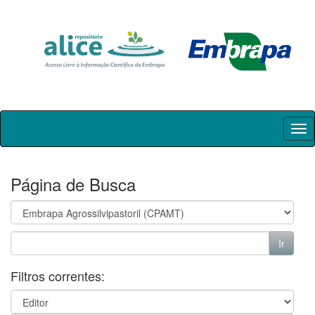
Skip
navigation
Página de Busca
Filtros correntes: