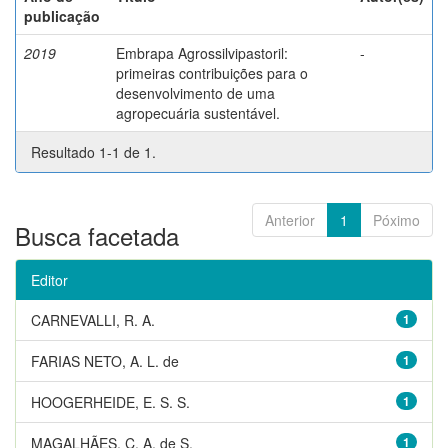
publicação
2019
Embrapa Agrossilvipastoril:
-
primeiras contribuições para o
desenvolvimento de uma
agropecuária sustentável.
Resultado 1-1 de 1.
Anterior
1
Póximo
Busca facetada
Editor
CARNEVALLI, R. A.
1
FARIAS NETO, A. L. de
1
HOOGERHEIDE, E. S. S.
1
MAGALHÃES, C. A. de S.
1