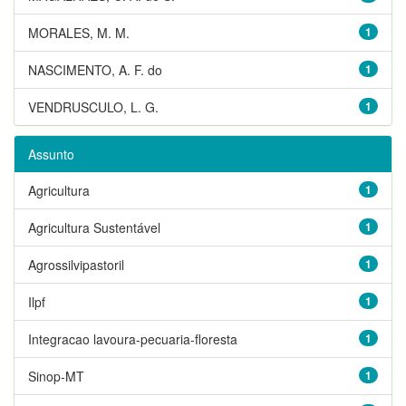
MORALES, M. M.
1
NASCIMENTO, A. F. do
1
VENDRUSCULO, L. G.
1
Assunto
Agricultura
1
Agricultura Sustentável
1
Agrossilvipastoril
1
Ilpf
1
Integracao lavoura-pecuaria-floresta
1
Sinop-MT
1