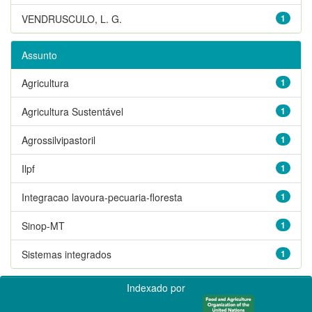
VENDRUSCULO, L. G.
1
Assunto
Agricultura
1
Agricultura Sustentável
1
Agrossilvipastoril
1
Ilpf
1
Integracao lavoura-pecuaria-floresta
1
Sinop-MT
1
Sistemas integrados
1
Indexado por