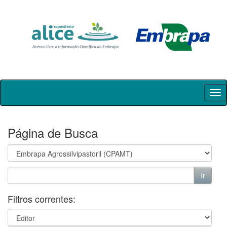
Skip
navigation
Página de Busca
Filtros correntes: