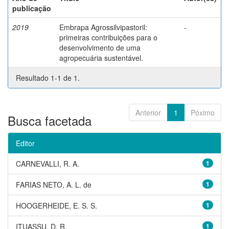
publicação
2019
Embrapa Agrossilvipastoril:
-
primeiras contribuições para o
desenvolvimento de uma
agropecuária sustentável.
Resultado 1-1 de 1.
Anterior
1
Póximo
Busca facetada
Editor
CARNEVALLI, R. A.
1
FARIAS NETO, A. L. de
1
HOOGERHEIDE, E. S. S.
1
ITUASSU, D. R.
1