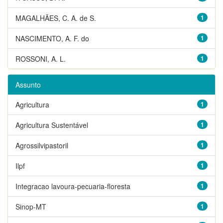
MAGALHÃES, C. A. de S.
1
NASCIMENTO, A. F. do
1
ROSSONI, A. L.
1
Assunto
Agricultura
1
Agricultura Sustentável
1
Agrossilvipastoril
1
Ilpf
1
Integracao lavoura-pecuaria-floresta
1
Sinop-MT
1