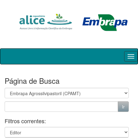
Skip
navigation
Página de Busca
Filtros correntes: