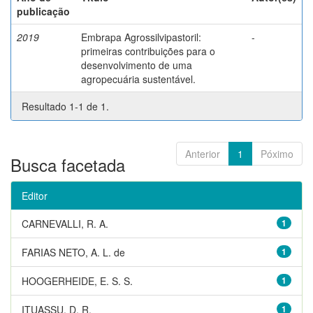
publicação
2019
Embrapa Agrossilvipastoril:
-
primeiras contribuições para o
desenvolvimento de uma
agropecuária sustentável.
Resultado 1-1 de 1.
Anterior
1
Póximo
Busca facetada
Editor
CARNEVALLI, R. A.
1
FARIAS NETO, A. L. de
1
HOOGERHEIDE, E. S. S.
1
ITUASSU, D. R.
1