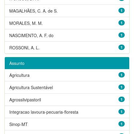
MAGALHÃES, C. A. de S.
1
MORALES, M. M.
1
NASCIMENTO, A. F. do
1
ROSSONI, A. L.
1
Assunto
Agricultura
1
Agricultura Sustentável
1
Agrossilvipastoril
1
Integracao lavoura-pecuaria-floresta
1
Sinop-MT
1