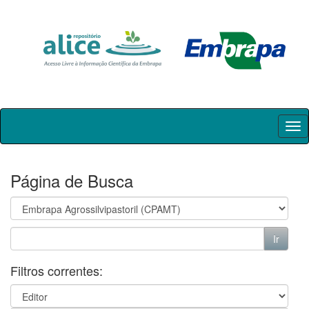
Skip
navigation
Página de Busca
Filtros correntes: