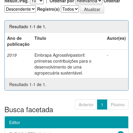
Result./Pág.
|
Ordenar por
Ordenar
Registro(s)
Resultado 1-1 de 1.
Ano de
Título
Autor(es)
publicação
2019
Embrapa Agrossilvipastoril:
-
primeiras contribuições para o
desenvolvimento de uma
agropecuária sustentável.
Resultado 1-1 de 1.
Anterior
1
Póximo
Busca facetada
Editor