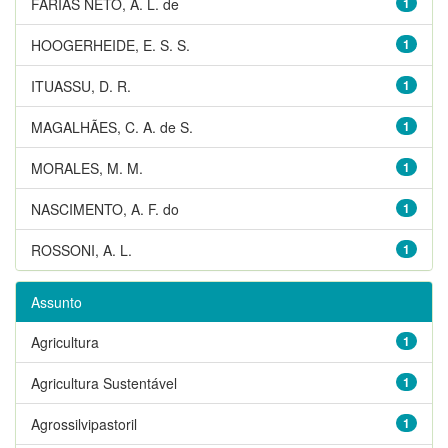
FARIAS NETO, A. L. de
1
HOOGERHEIDE, E. S. S.
1
ITUASSU, D. R.
1
MAGALHÃES, C. A. de S.
1
MORALES, M. M.
1
NASCIMENTO, A. F. do
1
ROSSONI, A. L.
1
Assunto
Agricultura
1
Agricultura Sustentável
1
Agrossilvipastoril
1