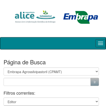
Skip
navigation
Página de Busca
Filtros correntes: