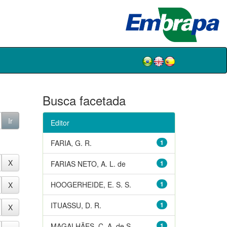
Busca facetada
Editor
FARIA, G. R.
1
FARIAS NETO, A. L. de
1
HOOGERHEIDE, E. S. S.
1
ITUASSU, D. R.
1
MAGALHÃES, C. A. de S.
1