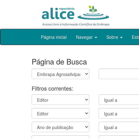
Skip
Página inicial
Navegar
Sobre
Est
navigation
Página de Busca
Filtros correntes: