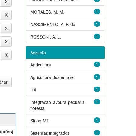
MORALES, M. M.
1
NASCIMENTO, A. F. do
1
ROSSONI, A. L.
1
Assunto
Agricultura
1
Agricultura Sustentável
1
Ilpf
1
Integracao lavoura-pecuaria-
1
floresta
Sinop-MT
1
tor(es)
Sistemas integrados
1