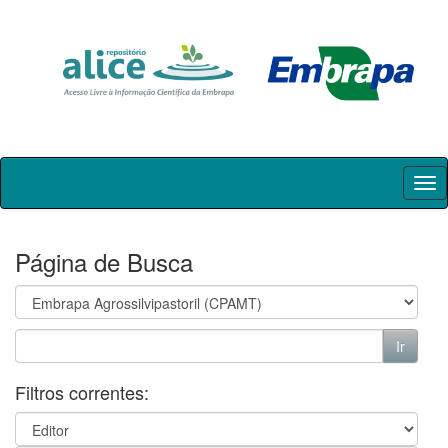
Skip
navigation
Página de Busca
Filtros correntes: