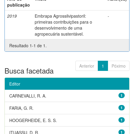
publicação
2019
Embrapa Agrossilvipastoril:
-
primeiras contribuições para o
desenvolvimento de uma
agropecuária sustentável.
Resultado 1-1 de 1.
Anterior
1
Póximo
Busca facetada
Editor
CARNEVALLI, R. A.
1
FARIA, G. R.
1
HOOGERHEIDE, E. S. S.
1
ITUASSU, D. R.
1