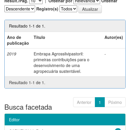
Result./Pág.
|
Ordenar por
Ordenar
Registro(s)
Resultado 1-1 de 1.
Ano de
Título
Autor(es)
publicação
2019
Embrapa Agrossilvipastoril:
-
primeiras contribuições para o
desenvolvimento de uma
agropecuária sustentável.
Resultado 1-1 de 1.
Anterior
1
Póximo
Busca facetada
Editor