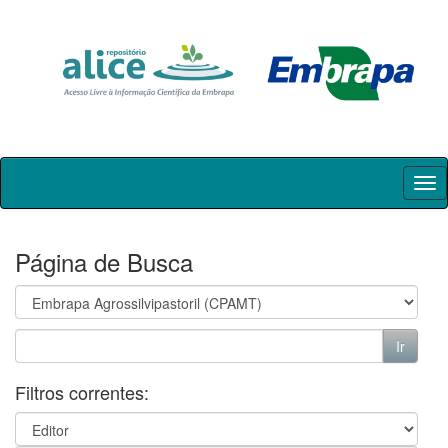
Skip
navigation
Página de Busca
Filtros correntes: