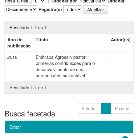
Result./Pág.
|
Ordenar por
Ordenar
Registro(s)
Resultado 1-1 de 1.
Ano de
Título
Autor(es)
publicação
2019
Embrapa Agrossilvipastoril:
-
primeiras contribuições para o
desenvolvimento de uma
agropecuária sustentável.
Resultado 1-1 de 1.
Anterior
1
Póximo
Busca facetada
Editor