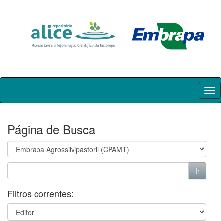
Skip
navigation
Página de Busca
Filtros correntes: