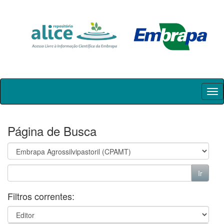
Skip
navigation
Página de Busca
Filtros correntes: