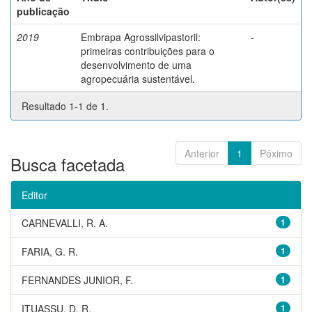
publicação
2019
Embrapa Agrossilvipastoril:
-
primeiras contribuições para o
desenvolvimento de uma
agropecuária sustentável.
Resultado 1-1 de 1.
Anterior
1
Póximo
Busca facetada
Editor
CARNEVALLI, R. A.
1
FARIA, G. R.
1
FERNANDES JUNIOR, F.
1
ITUASSU, D. R.
1