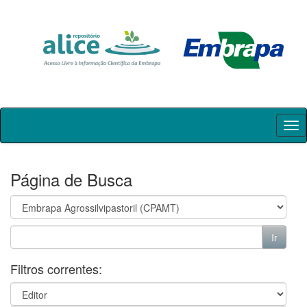
Skip
navigation
Página de Busca
Filtros correntes: