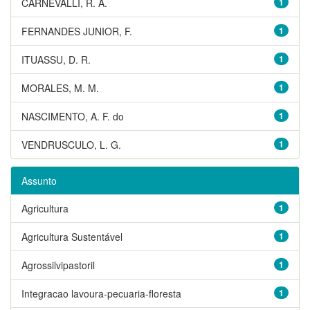
CARNEVALLI, R. A.
1
FERNANDES JUNIOR, F.
1
ITUASSU, D. R.
1
MORALES, M. M.
1
NASCIMENTO, A. F. do
1
VENDRUSCULO, L. G.
1
Assunto
Agricultura
1
Agricultura Sustentável
1
Agrossilvipastoril
1
Integracao lavoura-pecuaria-floresta
1