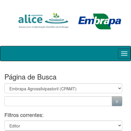
Skip
navigation
Página de Busca
Filtros correntes: