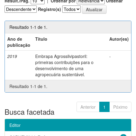
Result./Pág.
|
Ordenar por
Ordenar
Registro(s)
Resultado 1-1 de 1.
Ano de
Título
Autor(es)
publicação
2019
Embrapa Agrossilvipastoril:
-
primeiras contribuições para o
desenvolvimento de uma
agropecuária sustentável.
Resultado 1-1 de 1.
Anterior
1
Póximo
Busca facetada
Editor