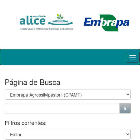
Skip
navigation
Página de Busca
Filtros correntes: