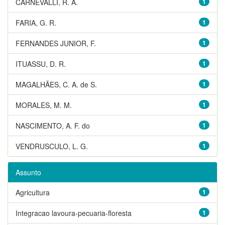
CARNEVALLI, R. A.
1
FARIA, G. R.
1
FERNANDES JUNIOR, F.
1
ITUASSU, D. R.
1
MAGALHÃES, C. A. de S.
1
MORALES, M. M.
1
NASCIMENTO, A. F. do
1
VENDRUSCULO, L. G.
1
Assunto
Agricultura
1
Integracao lavoura-pecuaria-floresta
1