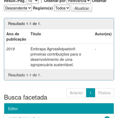
Result./Pág.
|
Ordenar por
Ordenar
Registro(s)
Resultado 1-1 de 1.
Ano de
Título
Autor(es)
publicação
2019
Embrapa Agrossilvipastoril:
-
primeiras contribuições para o
desenvolvimento de uma
agropecuária sustentável.
Resultado 1-1 de 1.
Anterior
1
Póximo
Busca facetada
Editor