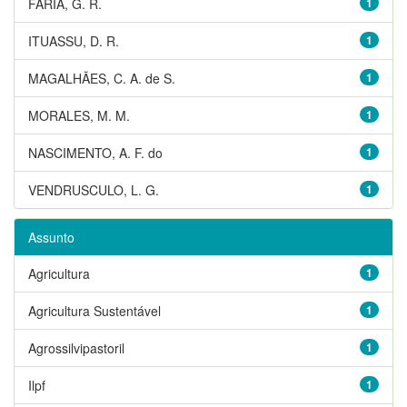
FARIA, G. R.
1
ITUASSU, D. R.
1
MAGALHÃES, C. A. de S.
1
MORALES, M. M.
1
NASCIMENTO, A. F. do
1
VENDRUSCULO, L. G.
1
Assunto
Agricultura
1
Agricultura Sustentável
1
Agrossilvipastoril
1
Ilpf
1