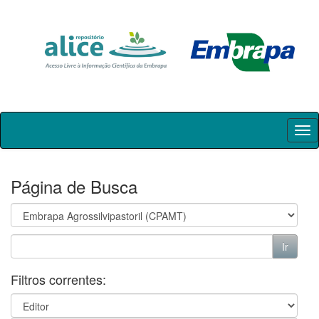
Skip
navigation
Página de Busca
Filtros correntes: