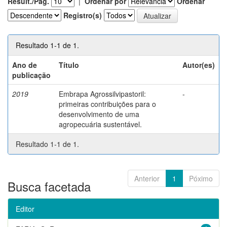
Result./Pág.
|
Ordenar por
Ordenar
Registro(s)
Resultado 1-1 de 1.
Ano de
Título
Autor(es)
publicação
2019
Embrapa Agrossilvipastoril:
-
primeiras contribuições para o
desenvolvimento de uma
agropecuária sustentável.
Resultado 1-1 de 1.
Anterior
1
Póximo
Busca facetada
Editor