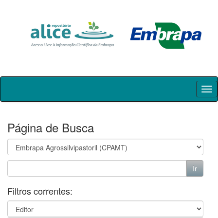
Skip
navigation
Página de Busca
Filtros correntes: