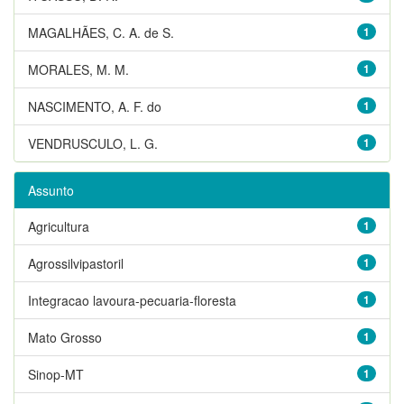
MAGALHÃES, C. A. de S.
1
MORALES, M. M.
1
NASCIMENTO, A. F. do
1
VENDRUSCULO, L. G.
1
Assunto
Agricultura
1
Agrossilvipastoril
1
Integracao lavoura-pecuaria-floresta
1
Mato Grosso
1
Sinop-MT
1