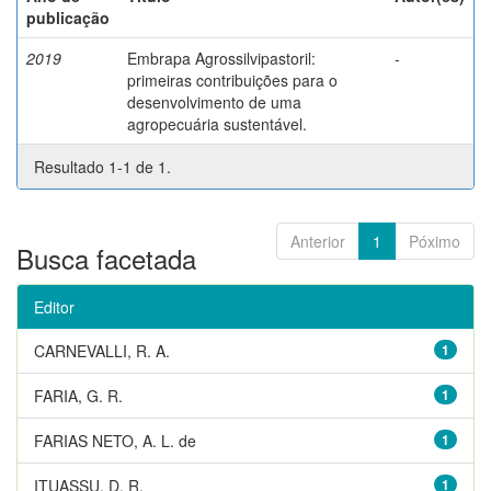
publicação
2019
Embrapa Agrossilvipastoril:
-
primeiras contribuições para o
desenvolvimento de uma
agropecuária sustentável.
Resultado 1-1 de 1.
Anterior
1
Póximo
Busca facetada
Editor
CARNEVALLI, R. A.
1
FARIA, G. R.
1
FARIAS NETO, A. L. de
1
ITUASSU, D. R.
1