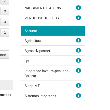
NASCIMENTO, A. F. do
1
VENDRUSCULO, L. G.
1
Assunto
Agricultura
1
Agrossilvipastoril
1
Ilpf
1
Integracao lavoura-pecuaria-
1
floresta
Sinop-MT
1
tor(es)
Sistemas integrados
1