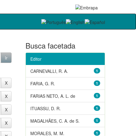
Busca facetada
Editor
CARNEVALLI, R. A.
1
FARIA, G. R.
1
FARIAS NETO, A. L. de
1
ITUASSU, D. R.
1
MAGALHÃES, C. A. de S.
1
MORALES, M. M.
1