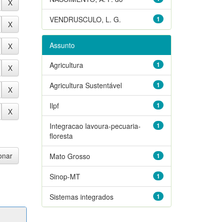
VENDRUSCULO, L. G.
1
Assunto
Agricultura
1
Agricultura Sustentável
1
Ilpf
1
Integracao lavoura-pecuaria-
1
floresta
Mato Grosso
1
Sinop-MT
1
Sistemas integrados
1