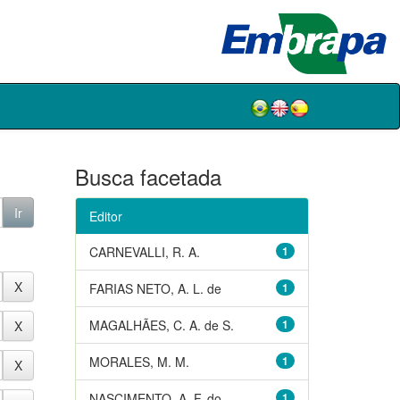
Busca facetada
Editor
CARNEVALLI, R. A.
1
FARIAS NETO, A. L. de
1
MAGALHÃES, C. A. de S.
1
MORALES, M. M.
1
NASCIMENTO, A. F. do
1