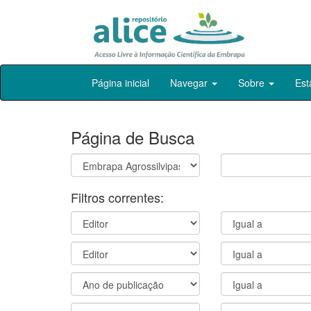
Skip
Página inicial
Navegar
Sobre
Est
navigation
Página de Busca
Filtros correntes: