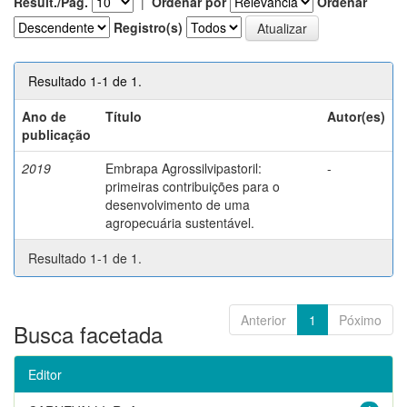
Result./Pág.
|
Ordenar por
Ordenar
Registro(s)
Resultado 1-1 de 1.
Ano de
Título
Autor(es)
publicação
2019
Embrapa Agrossilvipastoril:
-
primeiras contribuições para o
desenvolvimento de uma
agropecuária sustentável.
Resultado 1-1 de 1.
Anterior
1
Póximo
Busca facetada
Editor