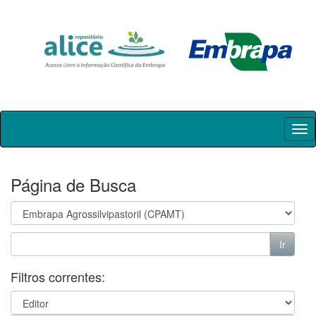
Skip
navigation
Página de Busca
Filtros correntes: