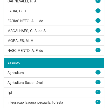
CARNEVALLI, R. A.
1
FARIA, G. R.
1
FARIAS NETO, A. L. de
1
MAGALHÃES, C. A. de S.
1
MORALES, M. M.
1
NASCIMENTO, A. F. do
1
Assunto
Agricultura
1
Agricultura Sustentável
1
Ilpf
1
Integracao lavoura-pecuaria-floresta
1