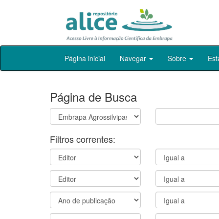
Skip
Página inicial
Navegar
Sobre
Est
navigation
Página de Busca
Filtros correntes: