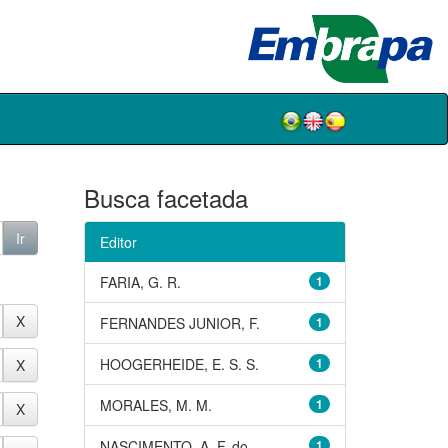
Busca facetada
Editor
FARIA, G. R.
1
FERNANDES JUNIOR, F.
1
HOOGERHEIDE, E. S. S.
1
MORALES, M. M.
1
NASCIMENTO, A. F. do
1