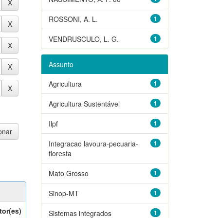
ROSSONI, A. L.
1
VENDRUSCULO, L. G.
1
Assunto
Agricultura
1
Agricultura Sustentável
1
Ilpf
1
Integracao lavoura-pecuaria-
1
floresta
Mato Grosso
1
Sinop-MT
1
tor(es)
Sistemas integrados
1