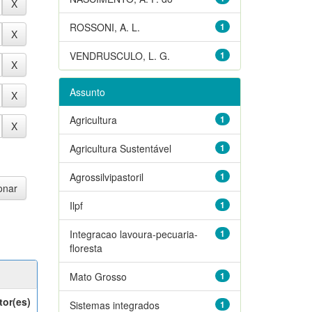
ROSSONI, A. L.
1
VENDRUSCULO, L. G.
1
Assunto
Agricultura
1
Agricultura Sustentável
1
Agrossilvipastoril
1
Ilpf
1
Integracao lavoura-pecuaria-
1
floresta
Mato Grosso
1
tor(es)
Sistemas integrados
1