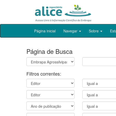
Skip
Página inicial
Navegar
Sobre
Est
navigation
Página de Busca
Filtros correntes: