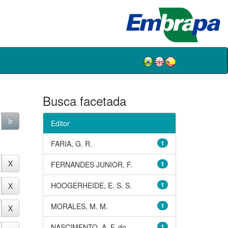
Busca facetada
Editor
FARIA, G. R.
1
FERNANDES JUNIOR, F.
1
HOOGERHEIDE, E. S. S.
1
MORALES, M. M.
1
NASCIMENTO, A. F. do
1