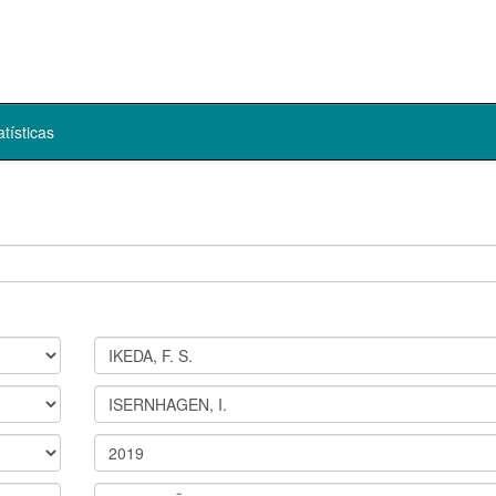
atísticas