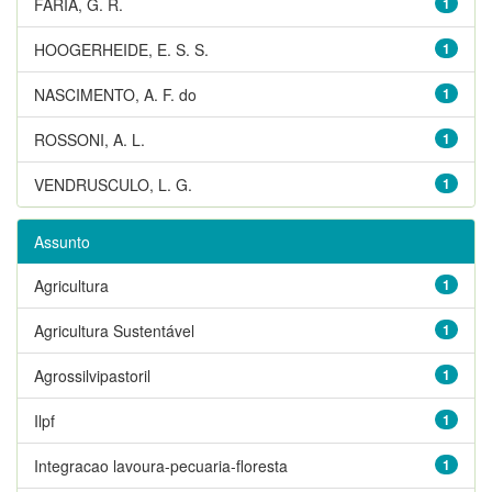
FARIA, G. R.
1
HOOGERHEIDE, E. S. S.
1
NASCIMENTO, A. F. do
1
ROSSONI, A. L.
1
VENDRUSCULO, L. G.
1
Assunto
Agricultura
1
Agricultura Sustentável
1
Agrossilvipastoril
1
Ilpf
1
Integracao lavoura-pecuaria-floresta
1