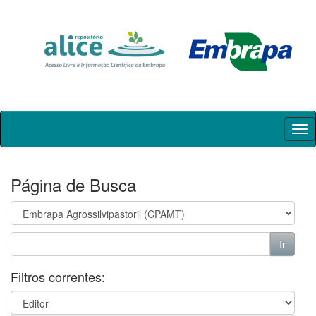
Skip
navigation
Página de Busca
Filtros correntes: