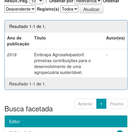
Result./Pág.
|
Ordenar por
Ordenar
Registro(s)
Resultado 1-1 de 1.
Ano de
Título
Autor(es)
publicação
2019
Embrapa Agrossilvipastoril:
-
primeiras contribuições para o
desenvolvimento de uma
agropecuária sustentável.
Resultado 1-1 de 1.
Anterior
1
Póximo
Busca facetada
Editor