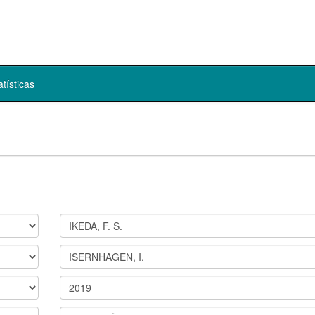
atísticas