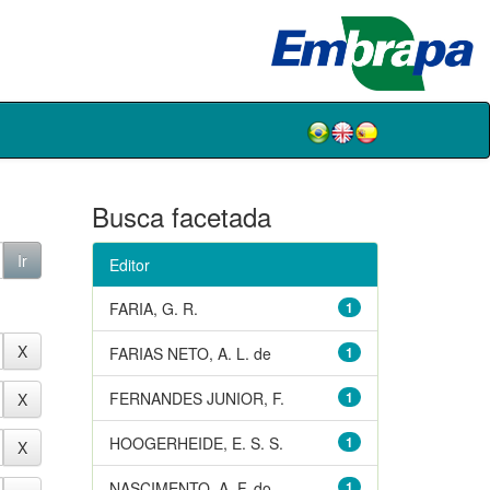
Busca facetada
Editor
FARIA, G. R.
1
FARIAS NETO, A. L. de
1
FERNANDES JUNIOR, F.
1
HOOGERHEIDE, E. S. S.
1
NASCIMENTO, A. F. do
1