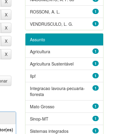
ROSSONI, A. L.
1
VENDRUSCULO, L. G.
1
Assunto
Agricultura
1
Agricultura Sustentável
1
Ilpf
1
Integracao lavoura-pecuaria-
1
floresta
Mato Grosso
1
Sinop-MT
1
tor(es)
Sistemas integrados
1