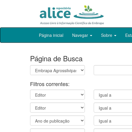
Skip
Página inicial
Navegar
Sobre
Est
navigation
Página de Busca
Filtros correntes: